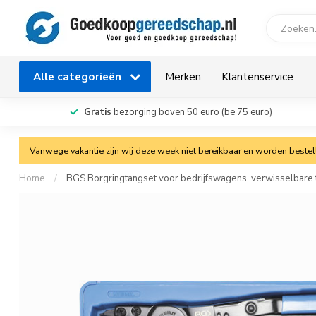
Alle categorieën
Merken
Klantenservice
Gratis
bezorging boven 50 euro (be 75 euro)
Vanwege vakantie zijn wij deze week niet bereikbaar en worden bestelli
Home
/
BGS Borgringtangset voor bedrijfswagens, verwisselbare