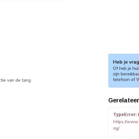
Heb je vra
Of heb je hu
zijn bereikba
telefoon of 
tie van de tang.
Gerelatee
TypeError: 
https://www
ng/