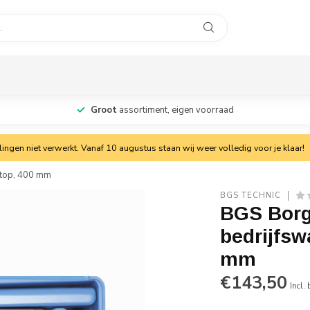
Groot
assortiment, eigen voorraad
ngen niet verwerkt. Vanaf 10 augustus staan wij weer volledig voor je klaar!
 top, 400 mm
BGS TECHNIC
BGS Borg
bedrijfsw
mm
€143,50
Incl.