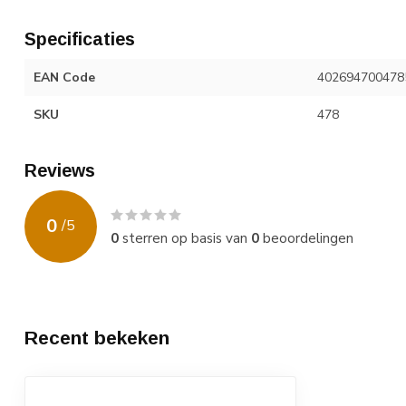
Specificaties
EAN Code
402694700478
SKU
478
Reviews
0
/
5
0
sterren op basis van
0
beoordelingen
Recent bekeken