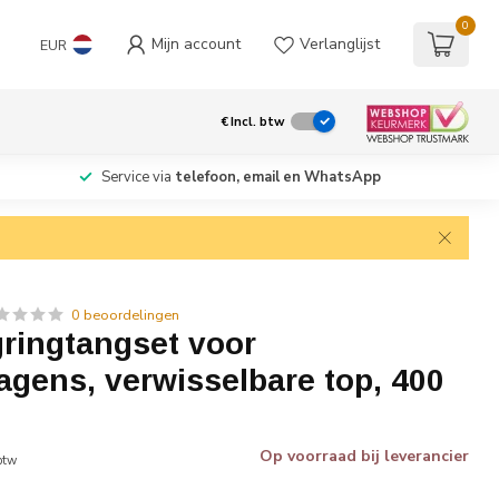
0
Mijn account
Verlanglijst
EUR
€
Incl. btw
Service via
telefoon, email en WhatsApp
0 beoordelingen
ringtangset voor
agens, verwisselbare top, 400
Op voorraad bij leverancier
 btw