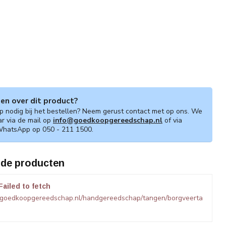
gen over dit product?
lp nodig bij het bestellen? Neem gerust contact met op ons. We
ar via de mail op
info@goedkoopgereedschap.nl
of via
WhatsApp op 050 - 211 1500.
rde producten
Failed to fetch
.goedkoopgereedschap.nl/handgereedschap/tangen/borgveerta