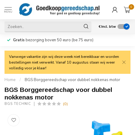
0
MENU
€
Incl. btw
Gratis
bezorging boven 50 euro (be 75 euro)
Vanwege vakantie zijn wij deze week niet bereikbaar en worden
bestellingen niet verwerkt. Vanaf 10 augustus staan wij weer
volledig voor je klaar!
Home
/
BGS Borggereedschap voor dubbel nokkenas motor
BGS Borggereedschap voor dubbel
nokkenas motor
(0)
BGS TECHNIC