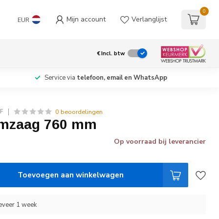
0
Mijn account
Verlanglijst
EUR
€
Incl. btw
Service via
telefoon, email en WhatsApp
0 beoordelingen
F
mzaag 760 mm
Op voorraad bij leverancier
w
Toevoegen aan winkelwagen
geveer 1 week