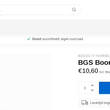
Groot
assortiment, eigen voorraad
BGS DO IT YOURSEL
BGS Boo
€10,60
Incl. bt
Levertijd on