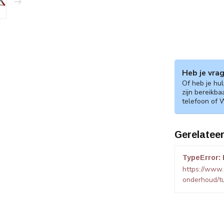
Heb je vra
Of heb je hu
zijn bereikba
telefoon of 
Gerelatee
TypeError: 
https://www.
onderhoud/t