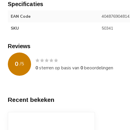
Specificaties
EAN Code
404876904814
SKU
50341
Reviews
0
/
5
0
sterren op basis van
0
beoordelingen
Recent bekeken