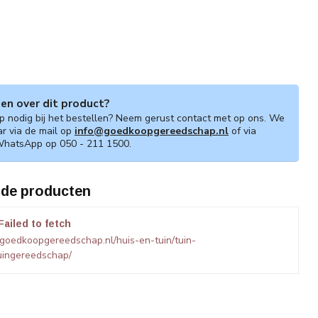
gen over dit product?
lp nodig bij het bestellen? Neem gerust contact met op ons. We
ar via de mail op
info@goedkoopgereedschap.nl
of via
WhatsApp op 050 - 211 1500.
rde producten
Failed to fetch
goedkoopgereedschap.nl/huis-en-tuin/tuin-
uingereedschap/