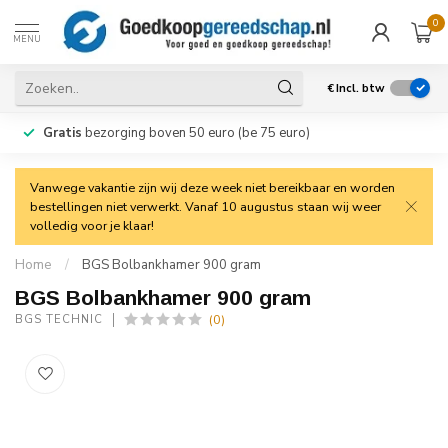
0
MENU
€
Incl. btw
Gratis
bezorging boven 50 euro (be 75 euro)
Vanwege vakantie zijn wij deze week niet bereikbaar en worden
bestellingen niet verwerkt. Vanaf 10 augustus staan wij weer
volledig voor je klaar!
Home
/
BGS Bolbankhamer 900 gram
BGS Bolbankhamer 900 gram
(0)
BGS TECHNIC