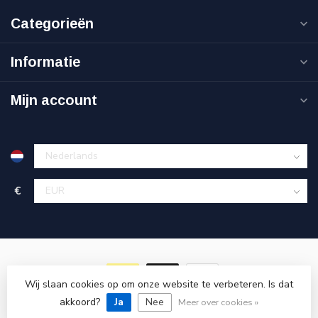
Categorieën
Informatie
Mijn account
€
Wij slaan cookies op om onze website te verbeteren. Is dat
akkoord?
© Copyright 2026 Goedkoopgereedschap.nl
Ja
Nee
Meer over cookies »