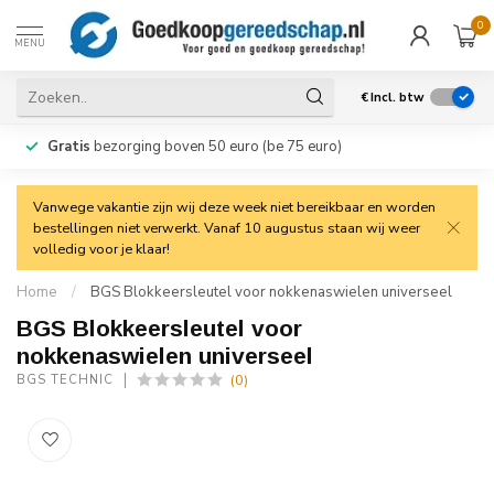
0
MENU
€
Incl. btw
Gratis
bezorging boven 50 euro (be 75 euro)
Vanwege vakantie zijn wij deze week niet bereikbaar en worden
bestellingen niet verwerkt. Vanaf 10 augustus staan wij weer
volledig voor je klaar!
Home
/
BGS Blokkeersleutel voor nokkenaswielen universeel
BGS Blokkeersleutel voor
nokkenaswielen universeel
(0)
BGS TECHNIC