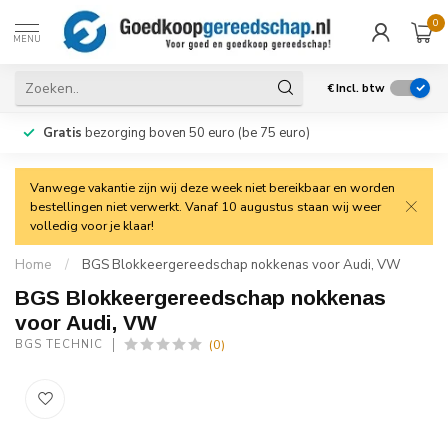
0
MENU
€
Incl. btw
Gratis
bezorging boven 50 euro (be 75 euro)
Vanwege vakantie zijn wij deze week niet bereikbaar en worden
bestellingen niet verwerkt. Vanaf 10 augustus staan wij weer
volledig voor je klaar!
Home
/
BGS Blokkeergereedschap nokkenas voor Audi, VW
BGS Blokkeergereedschap nokkenas
voor Audi, VW
(0)
BGS TECHNIC