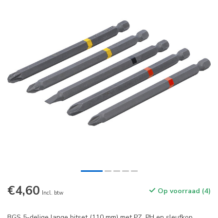
€4,60
Op voorraad (4)
Incl. btw
BGS 5-delige lange bitset (110 mm) met PZ, PH en sleufkop.