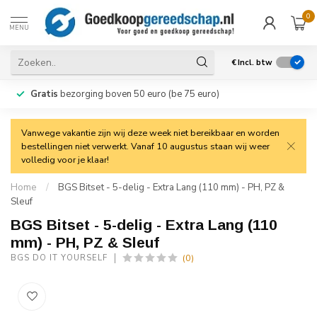
0
MENU
€
Incl. btw
Gratis
bezorging boven 50 euro (be 75 euro)
Vanwege vakantie zijn wij deze week niet bereikbaar en worden
bestellingen niet verwerkt. Vanaf 10 augustus staan wij weer
volledig voor je klaar!
Home
/
BGS Bitset - 5-delig - Extra Lang (110 mm) - PH, PZ &
Sleuf
BGS Bitset - 5-delig - Extra Lang (110
mm) - PH, PZ & Sleuf
(0)
BGS DO IT YOURSELF