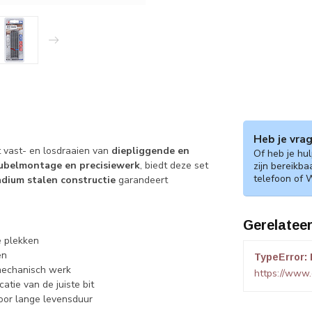
Heb je vra
t vast- en losdraaien van
diepliggende en
Of heb je hu
ubelmontage en precisiewerk
, biedt deze set
zijn bereikba
telefoon of 
dium stalen constructie
garandeert
Gerelatee
e plekken
en
TypeError: 
mechanisch werk
https://www.
atie van de juiste bit
or lange levensduur