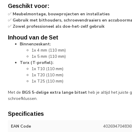
Geschikt voor:
✅
Meubelmontage, bouwprojecten en installaties
✅
Gebruik met bithouders, schroevendraaiers en accuboorm
✅
Zowel professioneel als doe-het-zelf gebruik
Inhoud van de Set
Binnenzeskant:
1x 4 mm (110 mm)
1x 5 mm (110 mm)
Torx (T-profiel):
1x T10 (110 mm)
1x T20 (110 mm)
1x T25 (110 mm)
Met de
BGS 5-delige extra lange bitset
heb je altijd het juiste
schroefklussen.
Specificaties
EAN Code
402694704836