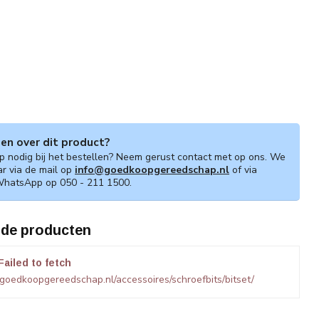
gen over dit product?
lp nodig bij het bestellen? Neem gerust contact met op ons. We
ar via de mail op
info@goedkoopgereedschap.nl
of via
WhatsApp op 050 - 211 1500.
rde producten
Failed to fetch
goedkoopgereedschap.nl/accessoires/schroefbits/bitset/