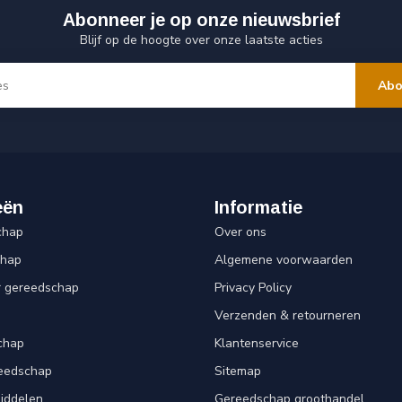
Abonneer je op onze nieuwsbrief
Blijf op de hoogte over onze laatste acties
Abo
eën
Informatie
chap
Over ons
chap
Algemene voorwaarden
r gereedschap
Privacy Policy
Verzenden & retourneren
chap
Klantenservice
reedschap
Sitemap
iddelen
Gereedschap groothandel