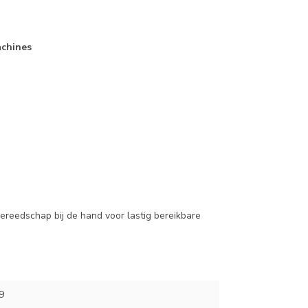
achines
 gereedschap bij de hand voor lastig bereikbare
9