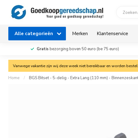
Alle categorieën
Merken
Klantenservice
Gratis
bezorging boven 50 euro (be 75 euro)
Vanwege vakantie zijn wij deze week niet bereikbaar en worden bestelli
Home
/
BGS Bitset - 5-delig - Extra Lang (110 mm) - Binnenzeskan