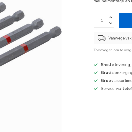
meubelmontage en mo
Vanwege vaka
Toevoegen om te verge
Snelle
levering,
Gratis
bezorging
Groot
assortime
Service via
tele