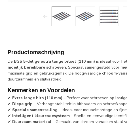
Productomschrijving
De
BGS 5-delige extra lange bitset (110 mm)
is ideaal voor he
moeilijk bereikbare schroeven
. Speciaal samengesteld voor
me
maximale grip en gebruiksgemak. De hoogwaardige
chroom-vana
duurzaamheid en slijtvastheid.
Kenmerken en Voordelen
✔
Extra lange bits (110 mm)
– Perfect voor schroeven op lastig
✔
Diepe grip
– Verhoogt stabiliteit in bithouders en schroefkopp
✔
Speciale samenstelling
– Ideaal voor meubelmontage en fijn
✔
Intelligent kleurcodesysteem
– Snelle en eenvoudige identific
✔
Duurzaam materiaal
– Gemaakt van chroom-vanadium staal vo