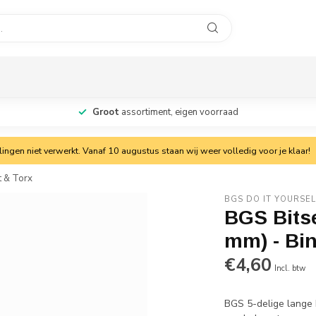
Groot
assortiment, eigen voorraad
ngen niet verwerkt. Vanaf 10 augustus staan wij weer volledig voor je klaar!
t & Torx
BGS DO IT YOURSEL
BGS Bitse
mm) - Bi
€4,60
Incl. btw
BGS 5-delige lange 