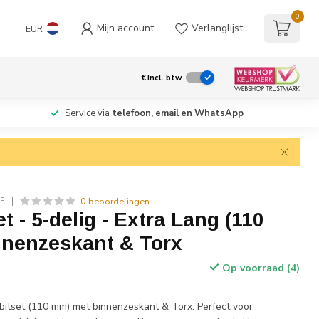
0
Mijn account
Verlanglijst
EUR
€
Incl. btw
Service via
telefoon, email en WhatsApp
0 beoordelingen
F
t - 5-delig - Extra Lang (110
nnenzeskant & Torx
Op voorraad (4)
bitset (110 mm) met binnenzeskant & Torx. Perfect voor