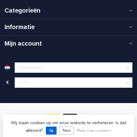
Categorieën
Informatie
Mijn account
€
Wij slaan cookies op om onze website te verbeteren. Is dat
akkoord?
© Copyright 2026 Goedkoopgereedschap.nl
Ja
Nee
Meer over cookies »