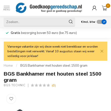
0
MENU
€
Incl. btw
Gratis
bezorging boven 50 euro (be 75 euro)
Vanwege vakantie zijn wij deze week niet bereikbaar en worden
bestellingen niet verwerkt. Vanaf 10 augustus staan wij weer
volledig voor je klaar!
Home
/
BGS Bankhamer met houten steel 1500 gram
BGS Bankhamer met houten steel 1500
gram
(0)
BGS TECHNIC