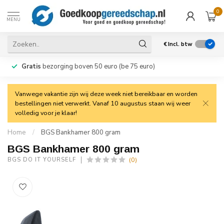
0
MENU
€
Incl. btw
Gratis
bezorging boven 50 euro (be 75 euro)
Vanwege vakantie zijn wij deze week niet bereikbaar en worden
bestellingen niet verwerkt. Vanaf 10 augustus staan wij weer
volledig voor je klaar!
Home
/
BGS Bankhamer 800 gram
BGS Bankhamer 800 gram
(0)
BGS DO IT YOURSELF