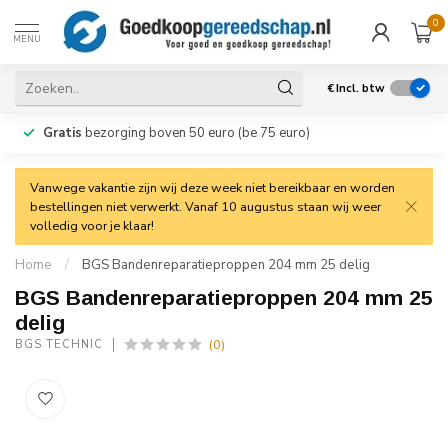
0
MENU
€
Incl. btw
Gratis
bezorging boven 50 euro (be 75 euro)
Vanwege vakantie zijn wij deze week niet bereikbaar en worden
bestellingen niet verwerkt. Vanaf 10 augustus staan wij weer
volledig voor je klaar!
Home
/
BGS Bandenreparatieproppen 204 mm 25 delig
BGS Bandenreparatieproppen 204 mm 25
delig
(0)
BGS TECHNIC