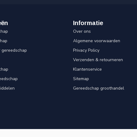
eën
Informatie
chap
Over ons
chap
Algemene voorwaarden
r gereedschap
Privacy Policy
Verzenden & retourneren
chap
Klantenservice
reedschap
Sitemap
iddelen
Gereedschap groothandel