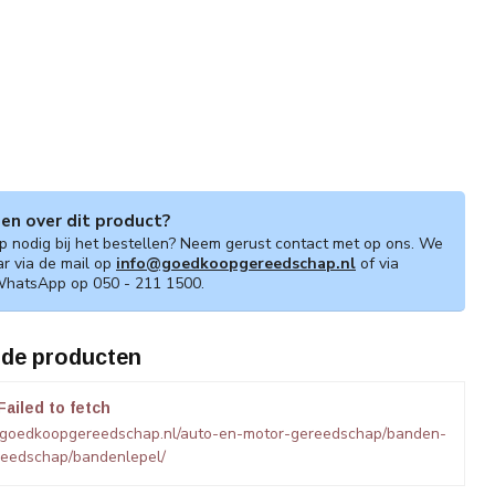
gen over dit product?
lp nodig bij het bestellen? Neem gerust contact met op ons. We
ar via de mail op
info@goedkoopgereedschap.nl
of via
WhatsApp op 050 - 211 1500.
rde producten
Failed to fetch
.goedkoopgereedschap.nl/auto-en-motor-gereedschap/banden-
eedschap/bandenlepel/