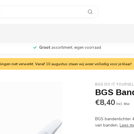
Groot
assortiment, eigen voorraad
ngen niet verwerkt. Vanaf 10 augustus staan wij weer volledig voor je klaar!
BGS DO IT YOURSEL
BGS Band
€8,40
Incl. btw
BGS bandenlichter 
van banden.
Lees m