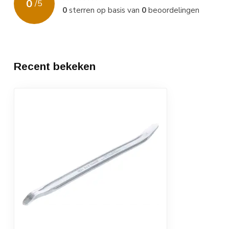
0
/
5
0
sterren op basis van
0
beoordelingen
Recent bekeken