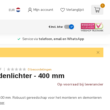
0
Mijn account
Verlanglijst
EUR
€
Incl. btw
Service via
telefoon, email en WhatsApp
0 beoordelingen
F
enlichter - 400 mm
Op voorraad bij leverancier
400 mm. Robuust gereedschap voor het monteren en demonteren
eer
.