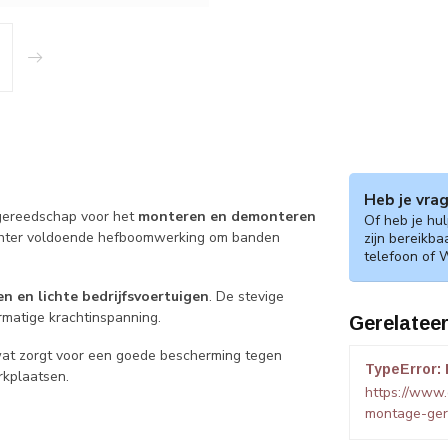
Heb je vra
gereedschap voor het
monteren en demonteren
Of heb je hu
chter voldoende hefboomwerking om banden
zijn bereikba
telefoon of 
en en lichte bedrijfsvoertuigen
. De stevige
rmatige krachtinspanning.
Gerelatee
wat zorgt voor een goede bescherming tegen
TypeError: 
rkplaatsen.
https://www
montage-ger