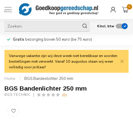
0
MENU
€
Incl. btw
Gratis
bezorging boven 50 euro (be 75 euro)
Vanwege vakantie zijn wij deze week niet bereikbaar en worden
bestellingen niet verwerkt. Vanaf 10 augustus staan wij weer
volledig voor je klaar!
Home
/
BGS Bandenlichter 250 mm
BGS Bandenlichter 250 mm
(0)
BGS TECHNIC