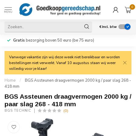
0
MENU
€
Incl. btw
Gratis
bezorging boven 50 euro (be 75 euro)
Vanwege vakantie zijn wij deze week niet bereikbaar en worden
bestellingen niet verwerkt. Vanaf 10 augustus staan wij weer
volledig voor je klaar!
Home
/
BGS Assteunen draagvermogen 2000 kg / paar slag 268 -
418 mm
BGS Assteunen draagvermogen 2000 kg /
paar slag 268 - 418 mm
(0)
BGS TECHNIC