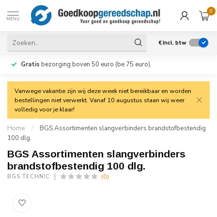
0
MENU
€
Incl. btw
Gratis
bezorging boven 50 euro (be 75 euro)
Vanwege vakantie zijn wij deze week niet bereikbaar en worden
bestellingen niet verwerkt. Vanaf 10 augustus staan wij weer
volledig voor je klaar!
Home
/
BGS Assortimenten slangverbinders brandstofbestendig
100 dlg.
BGS Assortimenten slangverbinders
brandstofbestendig 100 dlg.
(0)
BGS TECHNIC