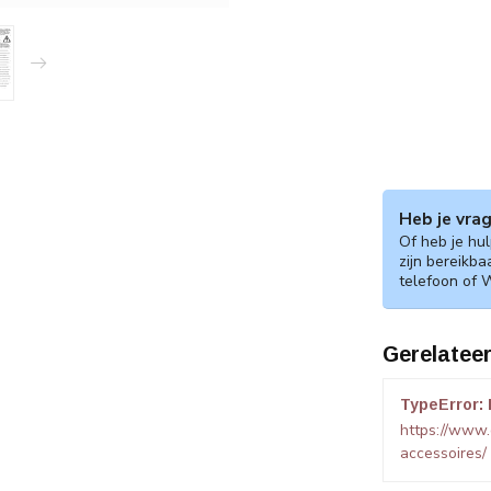
Heb je vra
Of heb je hu
zijn bereikba
telefoon of 
N
N
Gerelatee
TypeError: 
https://www
accessoires/