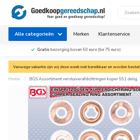
Alle categorieën
Merken
Klantenservice
Gratis
bezorging boven 50 euro (be 75 euro)
Vanwege vakantie zijn wij deze week niet bereikbaar en worden bestelli
Home
/
BGS Assortiment verstuiverafdichtringen koper 551 delig