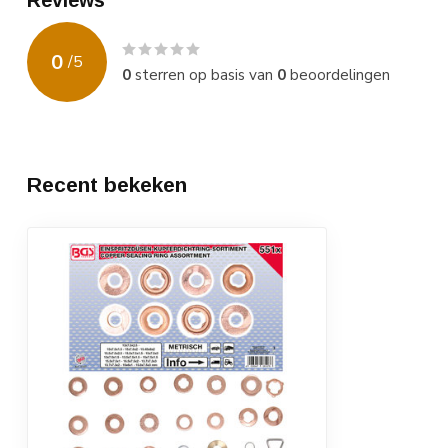
Reviews
0
/
5
0
sterren op basis van
0
beoordelingen
Recent bekeken