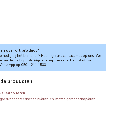
gen over dit product?
lp nodig bij het bestellen? Neem gerust contact met op ons. We
ar via de mail op
info@goedkoopgereedschap.nl
of via
WhatsApp op 050 - 211 1500.
rde producten
Failed to fetch
.goedkoopgereedschap.nl/auto-en-motor-gereedschap/auto-