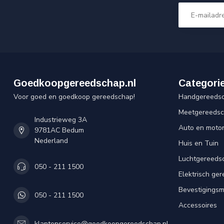
Goedkoopgereedschap.nl
Categori
Voor goed en goedkoop gereedschap!
Handgereeds
Meetgereeds
Industrieweg 3A
Auto en moto
9781AC Bedum
Nederland
Huis en Tuin
Luchtgereeds
050 - 211 1500
Elektrisch ge
Bevestigingsm
050 - 211 1500
Accessoires
klantenservice@goedkoopgereedschap.nl