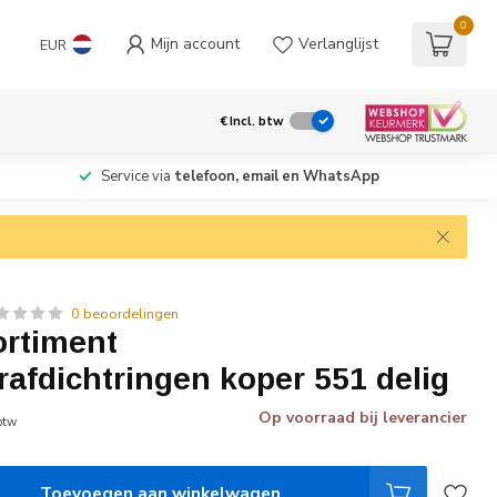
0
Mijn account
Verlanglijst
EUR
€
Incl. btw
Service via
telefoon, email en WhatsApp
0 beoordelingen
rtiment
rafdichtringen koper 551 delig
Op voorraad bij leverancier
 btw
Toevoegen aan winkelwagen