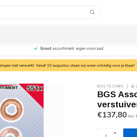
Groot
assortiment, eigen voorraad
ngen niet verwerkt. Vanaf 10 augustus staan wij weer volledig voor je klaar!
BGS TECHNIC
BGS Asso
verstuive
€137,80
Incl.