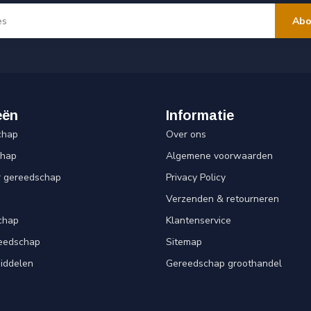
Abo
eën
Informatie
chap
Over ons
chap
Algemene voorwaarden
r gereedschap
Privacy Policy
Verzenden & retourneren
chap
Klantenservice
reedschap
Sitemap
iddelen
Gereedschap groothandel