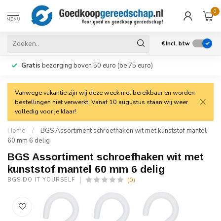
0
MENU
€
Incl. btw
Gratis
bezorging boven 50 euro (be 75 euro)
Vanwege vakantie zijn wij deze week niet bereikbaar en worden
bestellingen niet verwerkt. Vanaf 10 augustus staan wij weer
volledig voor je klaar!
Home
/
BGS Assortiment schroefhaken wit met kunststof mantel
60 mm 6 delig
BGS Assortiment schroefhaken wit met
kunststof mantel 60 mm 6 delig
(0)
BGS DO IT YOURSELF