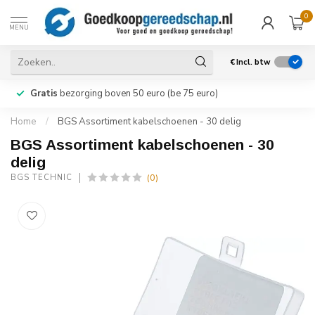
0
MENU
€
Incl. btw
Gratis
bezorging boven 50 euro (be 75 euro)
Home
/
BGS Assortiment kabelschoenen - 30 delig
BGS Assortiment kabelschoenen - 30
delig
(0)
BGS TECHNIC