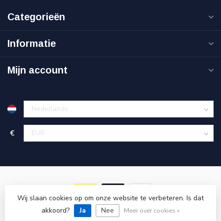
Categorieën
Informatie
Mijn account
€
Wij slaan cookies op om onze website te verbeteren. Is dat
akkoord?
© Copyright 2026 Goedkoopgereedschap.nl
Ja
Nee
Meer over cookies »