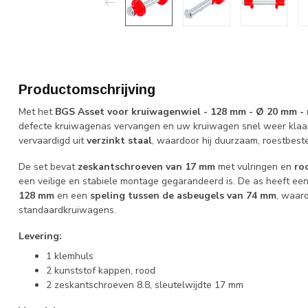
Productomschrijving
Met het
BGS Asset voor kruiwagenwiel - 128 mm - Ø 20 mm - 
defecte kruiwagenas vervangen en uw kruiwagen snel weer klaar
vervaardigd uit
verzinkt staal
, waardoor hij duurzaam, roestbeste
De set bevat
zeskantschroeven van 17 mm
met vulringen en
ro
een veilige en stabiele montage gegarandeerd is. De as heeft ee
128 mm
en een
speling tussen de asbeugels van 74 mm
, waard
standaardkruiwagens.
Levering:
1 klemhuls
2 kunststof kappen, rood
2 zeskantschroeven 8.8, sleutelwijdte 17 mm