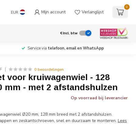
0
Mijn account
Verlanglijst
EUR
€
Incl. btw
Service via
telefoon, email en WhatsApp
0 beoordelingen
F
t voor kruiwagenwiel - 128
0 mm - met 2 afstandshulzen
Op voorraad bij leverancier
iwagenwiel Ø20 mm, 128 mm breed met 2 afstandshulzen.
 kappen en zeskantschroeven, snel en duurzaam te monteren.
Lees