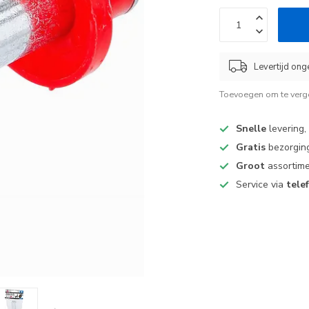
Levertijd on
Toevoegen om te verge
Snelle
levering,
Gratis
bezorging
Groot
assortime
Service via
tele