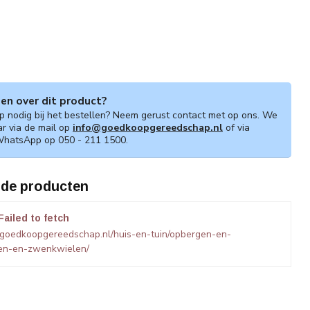
gen over dit product?
lp nodig bij het bestellen? Neem gerust contact met op ons. We
ar via de mail op
info@goedkoopgereedschap.nl
of via
WhatsApp op 050 - 211 1500.
rde producten
Failed to fetch
.goedkoopgereedschap.nl/huis-en-tuin/opbergen-en-
len-en-zwenkwielen/