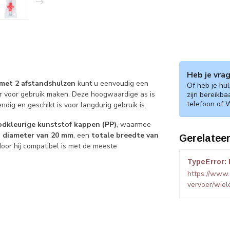
Heb je vra
met 2 afstandshulzen
kunt u eenvoudig een
Of heb je hu
 voor gebruik maken. Deze hoogwaardige as is
zijn bereikba
telefoon of 
ndig en geschikt is voor langdurig gebruik is.
odkleurige kunststof kappen (PP)
, waarmee
n
diameter van 20 mm
, een
totale breedte van
Gerelatee
oor hij compatibel is met de meeste
TypeError: 
https://www
vervoer/wie