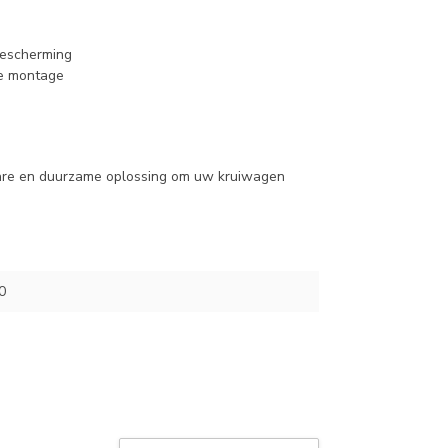
bescherming
e montage
are en duurzame oplossing om uw kruiwagen
0