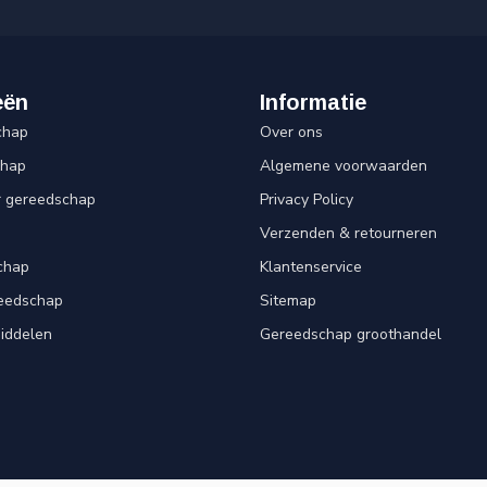
eën
Informatie
chap
Over ons
chap
Algemene voorwaarden
r gereedschap
Privacy Policy
Verzenden & retourneren
chap
Klantenservice
reedschap
Sitemap
iddelen
Gereedschap groothandel