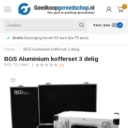
0
MENU
€
Incl. btw
Gratis
bezorging boven 50 euro (be 75 euro)
Home
/
BGS Aluminium kofferset 3 delig
BGS Aluminium kofferset 3 delig
(0)
BGS TECHNIC