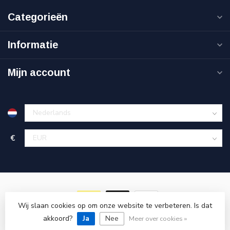
Categorieën
Informatie
Mijn account
€
Wij slaan cookies op om onze website te verbeteren. Is dat
akkoord?
© Copyright 2026 Goedkoopgereedschap.nl
Ja
Nee
Meer over cookies »