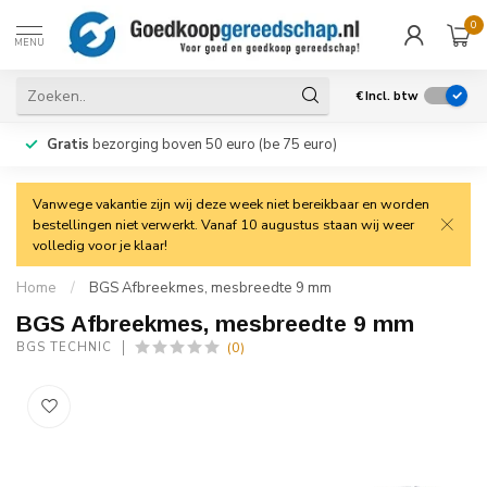
0
MENU
€
Incl. btw
Gratis
bezorging boven 50 euro (be 75 euro)
Vanwege vakantie zijn wij deze week niet bereikbaar en worden
bestellingen niet verwerkt. Vanaf 10 augustus staan wij weer
volledig voor je klaar!
Home
/
BGS Afbreekmes, mesbreedte 9 mm
BGS Afbreekmes, mesbreedte 9 mm
(0)
BGS TECHNIC