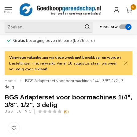
0
MENU
€
Incl. btw
Gratis
bezorging boven 50 euro (be 75 euro)
Vanwege vakantie zijn wij deze week niet bereikbaar en worden
bestellingen niet verwerkt. Vanaf 10 augustus staan wij weer
volledig voor je klaar!
Home
/
BGS Adapterset voor boormachines 1/4", 3/8", 1/2", 3
delig
BGS Adapterset voor boormachines 1/4",
3/8", 1/2", 3 delig
(0)
BGS TECHNIC