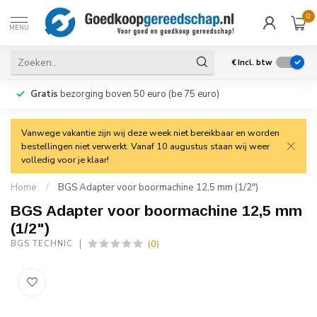
0
MENU
€
Incl. btw
Gratis
bezorging boven 50 euro (be 75 euro)
Vanwege vakantie zijn wij deze week niet bereikbaar en worden
bestellingen niet verwerkt. Vanaf 10 augustus staan wij weer
volledig voor je klaar!
Home
/
BGS Adapter voor boormachine 12,5 mm (1/2")
BGS Adapter voor boormachine 12,5 mm
(1/2")
(0)
BGS TECHNIC