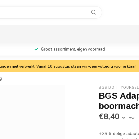
Groot
assortiment, eigen voorraad
ngen niet verwerkt. Vanaf 10 augustus staan wij weer volledig voor je klaar!
g
BGS DO IT YOURSEL
BGS Adapt
boormachi
€8,40
Incl. btw
BGS 6-delige adapt