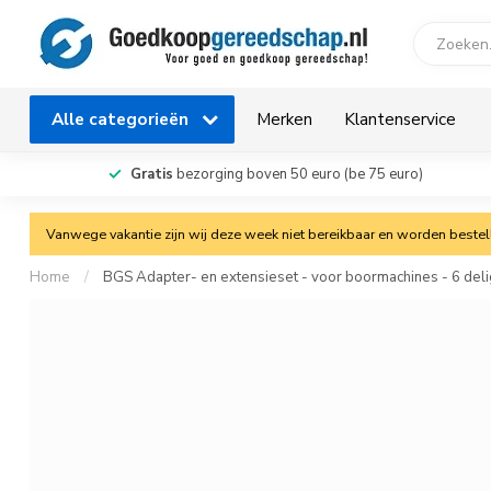
Alle categorieën
Merken
Klantenservice
Gratis
bezorging boven 50 euro (be 75 euro)
Vanwege vakantie zijn wij deze week niet bereikbaar en worden bestelli
Home
/
BGS Adapter- en extensieset - voor boormachines - 6 deli