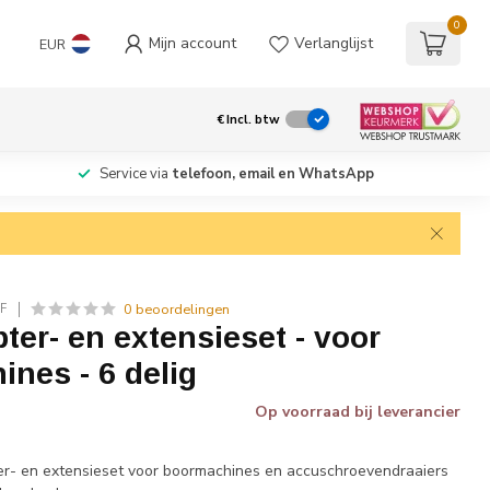
0
Mijn account
Verlanglijst
EUR
€
Incl. btw
Service via
telefoon, email en WhatsApp
0 beoordelingen
F
er- en extensieset - voor
nes - 6 delig
Op voorraad bij leverancier
er- en extensieset voor boormachines en accuschroevendraaiers