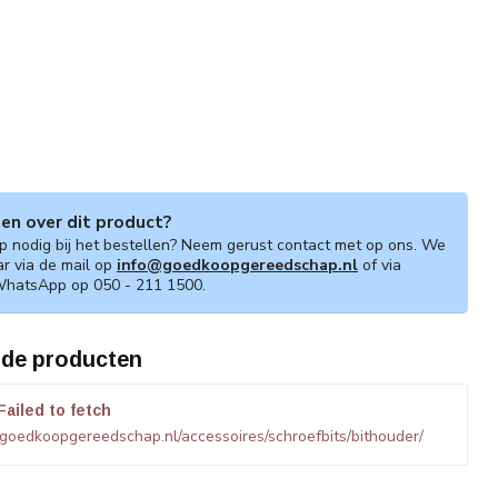
gen over dit product?
lp nodig bij het bestellen? Neem gerust contact met op ons. We
ar via de mail op
info@goedkoopgereedschap.nl
of via
WhatsApp op 050 - 211 1500.
rde producten
Failed to fetch
goedkoopgereedschap.nl/accessoires/schroefbits/bithouder/