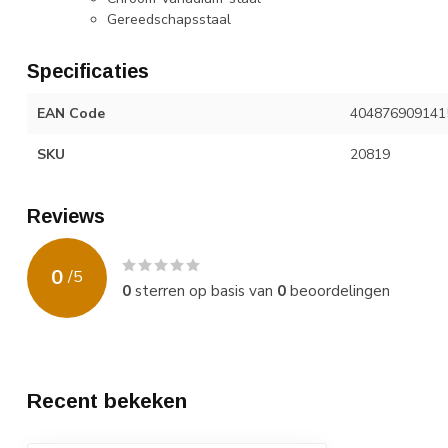
Gereedschapsstaal
Specificaties
EAN Code
404876909141
SKU
20819
Reviews
0
/
5
0
sterren op basis van
0
beoordelingen
Recent bekeken