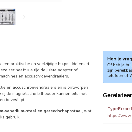
Heb je vra
s een praktische en veelzijdige hulpmiddelenset
Of heb je hu
e set heeft u altijd de juiste adapter of
zijn bereikba
telefoon of 
rmachines en accuschroevendraaiers.
ctie en accuschroevendraaiers en is ontworpen
zij de magnetische bithouder kunnen bits met
Gerelatee
en bevestigd.
TypeError: 
m-vanadium-staal en gereedschapsstaal
, wat
https://www.
ks gebruik.