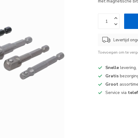
met magnetische bi
Levertijd ong
Toevoegen om te verge
Snelle
levering,
Gratis
bezorging
Groot
assortime
Service via
tele