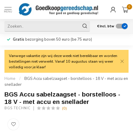
0
MENU
€
Incl. btw
Gratis
bezorging boven 50 euro (be 75 euro)
Vanwege vakantie zijn wij deze week niet bereikbaar en worden
bestellingen niet verwerkt. Vanaf 10 augustus staan wij weer
volledig voor je klaar!
Home
/
BGS Accu sabelzaagset - borstelloos - 18 V - met accu en
snellader
BGS Accu sabelzaagset - borstelloos -
18 V - met accu en snellader
(0)
BGS TECHNIC