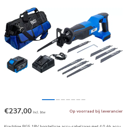
€237,00
Op voorraad bij leverancier
Incl. btw
Krachtige BGS 18V borstelloze accu-sabelzaag met 4,0 Ah accu,