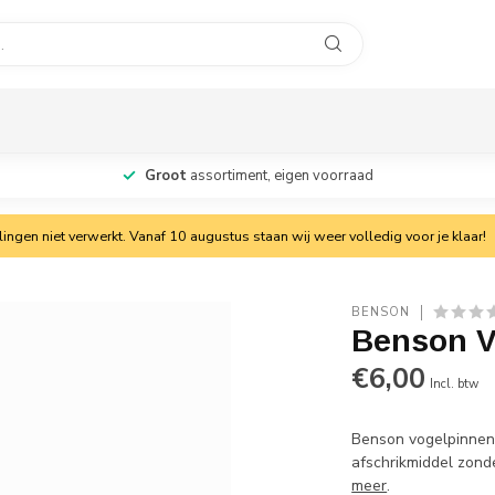
Groot
assortiment, eigen voorraad
ngen niet verwerkt. Vanaf 10 augustus staan wij weer volledig voor je klaar!
BENSON
Benson V
€6,00
Incl. btw
Benson vogelpinnen 
afschrikmiddel zond
meer
.