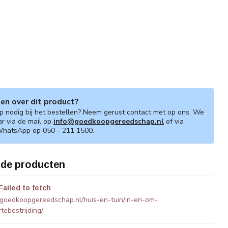
gen over dit product?
lp nodig bij het bestellen? Neem gerust contact met op ons. We
ar via de mail op
info@goedkoopgereedschap.nl
of via
WhatsApp op 050 - 211 1500.
rde producten
Failed to fetch
goedkoopgereedschap.nl/huis-en-tuin/in-en-om-
tebestrijding/