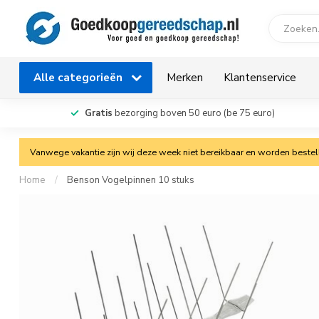
Alle categorieën
Merken
Klantenservice
Gratis
bezorging boven 50 euro (be 75 euro)
Vanwege vakantie zijn wij deze week niet bereikbaar en worden bestelli
Home
/
Benson Vogelpinnen 10 stuks