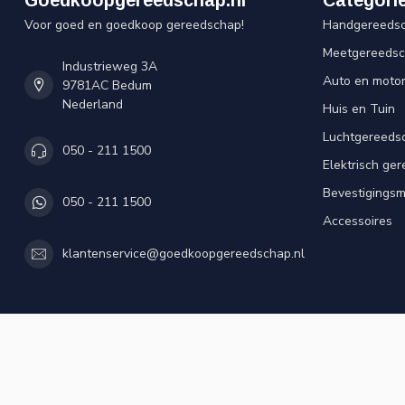
Voor goed en goedkoop gereedschap!
Handgereeds
Meetgereeds
Industrieweg 3A
Auto en moto
9781AC Bedum
Nederland
Huis en Tuin
Luchtgereeds
050 - 211 1500
Elektrisch ge
Bevestigingsm
050 - 211 1500
Accessoires
klantenservice@goedkoopgereedschap.nl