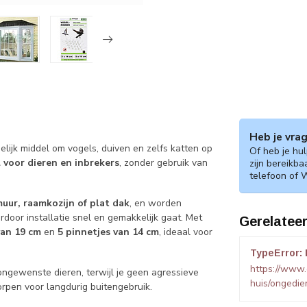
Heb je vra
delijk middel om vogels, duiven en zelfs katten op
Of heb je hu
 voor dieren en inbrekers
, zonder gebruik van
zijn bereikba
telefoon of 
muur, raamkozijn of plat dak
, en worden
door installatie snel en gemakkelijk gaat. Met
Gerelatee
van 19 cm
en
5 pinnetjes van 14 cm
, ideaal voor
TypeError: 
https://www.
ongewenste dieren, terwijl je geen agressieve
huis/ongedier
rpen voor langdurig buitengebruik.