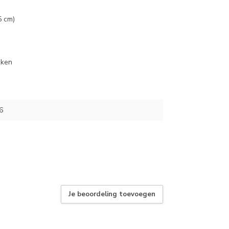
5 cm)
kken
6
Je beoordeling toevoegen