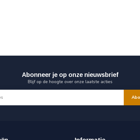
Abonneer je op onze nieuwsbrief
Blijf op de hoogte over onze laatste acties
Abo
eën
Informatie