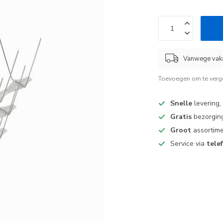
Vanwege vaka
Toevoegen om te verge
Snelle
levering,
Gratis
bezorging
Groot
assortime
Service via
tele