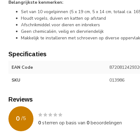
Belangrijkste kenmerken:
Set van 10 vogelpinnen (5 x 19 cm, 5 x 14 cm, totaal ca. 16
Houdt vogels, duiven en katten op afstand
Afschrikmiddel voor dieren en inbrekers
Geen chemicaliën, veilig en diervriendelijk
Makkelijk te installeren met schroeven op diverse oppervla
Specificaties
EAN Code
872081242932
SKU
013986
Reviews
0
/
5
0
sterren op basis van
0
beoordelingen