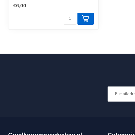
€6,00
Goedkoopgereedschap.nl
Categori