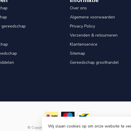
chap
Over ons
chap
Algemene voorwaarden
r gereedschap
Privacy Policy
Verzenden & retourneren
chap
Klantenservice
reedschap
Sitemap
iddelen
Gereedschap groothandel
Wij slaan cookies op om onze website te ve
© Copyright 2026 Goedkoopgereedschap.nl