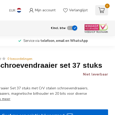
0
Mijn account
Verlanglijst
EUR
€
Incl. btw
Service via
telefoon, email en WhatsApp
0 beoordelingen
chroevendraaier set 37 stuks
Niet leverbaar
w
aier Set 37 stuks met CrV stalen schroevendraaiers,
aaiers, magnetische bithouder en 20 bits voor diverse
s meer
.