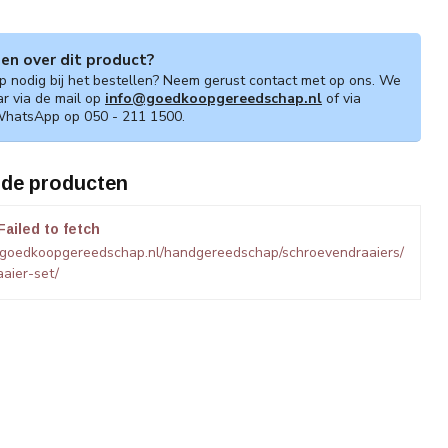
gen over dit product?
lp nodig bij het bestellen? Neem gerust contact met op ons. We
ar via de mail op
info@goedkoopgereedschap.nl
of via
WhatsApp op 050 - 211 1500.
rde producten
Failed to fetch
.goedkoopgereedschap.nl/handgereedschap/schroevendraaiers/
aier-set/