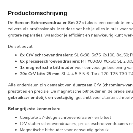
Productomschrijving
De
Benson Schroevendraaier Set 37 stuks
is een complete en v
zelvers als professionals. Met deze set heb je alles in huis voor
grotere reparaties, waardoor je efficiënt en nauwkeurig kunt wer
De set bevat:
8x CrV schroevendraaiers
: SL 6x38, 5x75, 6x100, 8x150; 
8x precisieschroevendraaiers
: PH #00x50, #0x50; SL 2.0x
1x magnetische bithouder
voor eenvoudige bediening van
20x CrV bits 25 mm
: SL 4-4.5-5.5-6; Torx T20-T25-T30-T4
Alle onderdelen zijn gemaakt van
duurzaam CrV (chromium-van
prestaties en precisie. De magnetische bithouder en de brede sel
gebruiksvriendelijk en veelzijdig
, geschikt voor allerlei schro
Belangrijkste kenmerken:
Complete 37-delige schroevendraaier- en bitset
CrV stalen schroevendraaiers, precisieschroevendraaiers en
Magnetische bithouder voor eenvoudig gebruik