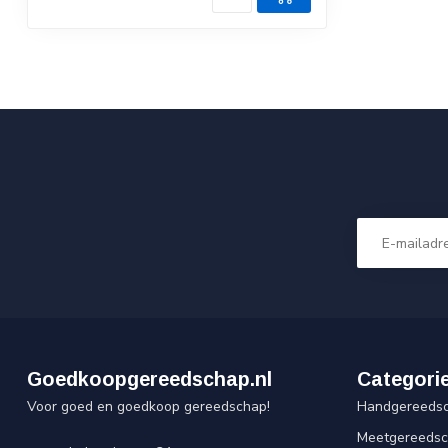
Goedkoopgereedschap.nl
Categori
Voor goed en goedkoop gereedschap!
Handgereeds
Meetgereeds