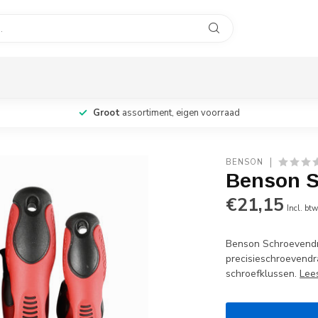
Groot
assortiment, eigen voorraad
BENSON
Benson S
€21,15
Incl. bt
Benson Schroevendra
precisieschroevendr
schroefklussen.
Lee