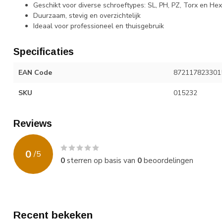
Geschikt voor diverse schroeftypes: SL, PH, PZ, Torx en Hex
Duurzaam, stevig en overzichtelijk
Ideaal voor professioneel en thuisgebruik
Specificaties
EAN Code
872117823301
SKU
015232
Reviews
0
/
5
0
sterren op basis van
0
beoordelingen
Recent bekeken