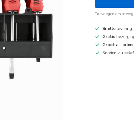
Toevoegen om te verge
Snelle
levering,
Gratis
bezorging
Groot
assortime
Service via
tele