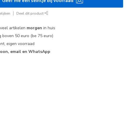
Geef me een seintje bij voorraad
lijken
Deel dit product
 veel artikelen
morgen
in huis
 boven 50 euro (be 75 euro)
nt, eigen voorraad
foon, email en WhatsApp