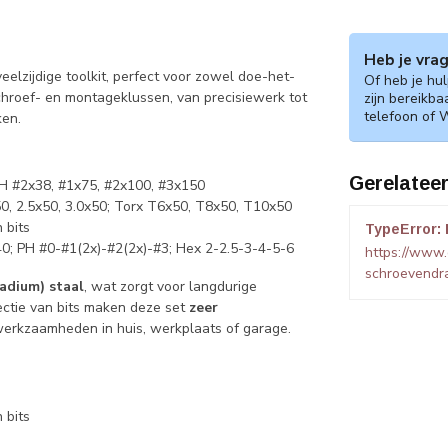
Heb je vra
eelzijdige toolkit, perfect voor zowel doe-het-
Of heb je hu
 schroef- en montageklussen, van precisiewerk tot
zijn bereikba
telefoon of 
ken.
Gerelatee
PH #2x38, #1x75, #2x100, #3x150
50, 2.5x50, 3.0x50; Torx T6x50, T8x50, T10x50
 bits
TypeError: 
0; PH #0-#1(2x)-#2(2x)-#3; Hex 2-2.5-3-4-5-6
https://www
schroevendra
adium) staal
, wat zorgt voor langdurige
ectie van bits maken deze set
zeer
efwerkzaamheden in huis, werkplaats of garage.
 bits