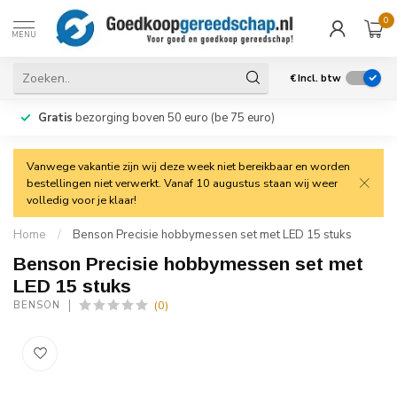
0
MENU
€
Incl. btw
Gratis
bezorging boven 50 euro (be 75 euro)
Vanwege vakantie zijn wij deze week niet bereikbaar en worden
bestellingen niet verwerkt. Vanaf 10 augustus staan wij weer
volledig voor je klaar!
Home
/
Benson Precisie hobbymessen set met LED 15 stuks
Benson Precisie hobbymessen set met
LED 15 stuks
(0)
BENSON