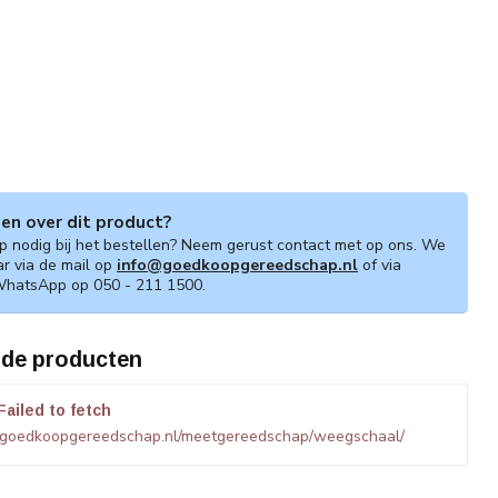
gen over dit product?
lp nodig bij het bestellen? Neem gerust contact met op ons. We
ar via de mail op
info@goedkoopgereedschap.nl
of via
WhatsApp op 050 - 211 1500.
rde producten
Failed to fetch
.goedkoopgereedschap.nl/meetgereedschap/weegschaal/