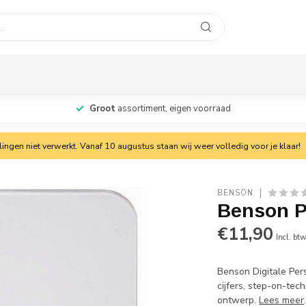
Groot
assortiment, eigen voorraad
ngen niet verwerkt. Vanaf 10 augustus staan wij weer volledig voor je klaar!
BENSON
Benson P
€11,90
Incl. bt
Benson Digitale Pe
cijfers, step-on-te
ontwerp.
Lees meer