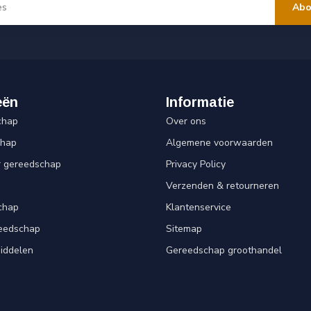
Abo
eën
Informatie
chap
Over ons
chap
Algemene voorwaarden
r gereedschap
Privacy Policy
Verzenden & retourneren
chap
Klantenservice
reedschap
Sitemap
iddelen
Gereedschap groothandel