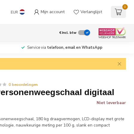
0
Mijn account
Verlanglijst
EUR
€
Incl. btw
Service via
telefoon, email en WhatsApp
0 beoordelingen
ersonenweegschaal digitaal
Niet leverbaar
w
rsonenweegschaal, 180 kg draagvermogen, LCD-display met grote
chnologie, nauwkeurige meting per 100 g, slank en compact
.