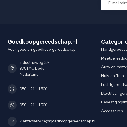
Goedkoopgereedschap.nl
Categori
Voor goed en goedkoop gereedschap!
Handgereeds
Meetgereeds
Industrieweg 3A
Auto en moto
9781AC Bedum
Nederland
Huis en Tuin
Luchtgereeds
050 - 211 1500
Elektrisch ge
Bevestigingsm
050 - 211 1500
Accessoires
klantenservice@goedkoopgereedschap.nl