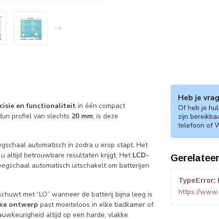
Heb je vra
ecisie en functionaliteit
in één compact
Of heb je hu
dun profiel van slechts
20 mm
, is deze
zijn bereikba
telefoon of 
gschaal automatisch in zodra u erop stapt. Het
 altijd betrouwbare resultaten krijgt. Het
LCD-
Gerelatee
egschaal automatisch uitschakelt om batterijen
TypeError: 
https://www
huwt met “LO” wanneer de batterij bijna leeg is
nke ontwerp
past moeiteloos in elke badkamer of
auwkeurigheid altijd op een harde, vlakke