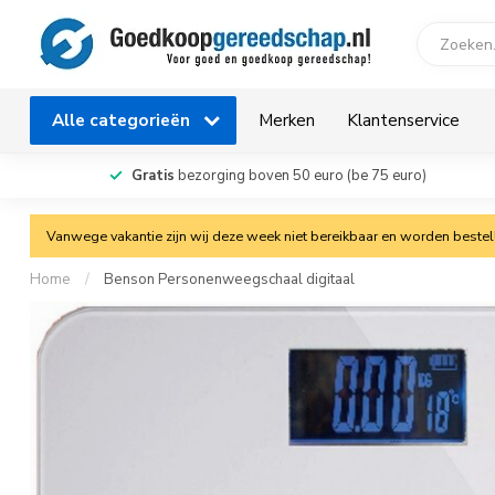
Alle categorieën
Merken
Klantenservice
Gratis
bezorging boven 50 euro (be 75 euro)
Vanwege vakantie zijn wij deze week niet bereikbaar en worden bestelli
Home
/
Benson Personenweegschaal digitaal