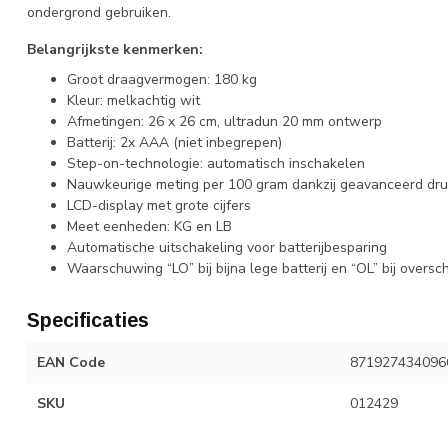
ondergrond gebruiken.
Belangrijkste kenmerken:
Groot draagvermogen: 180 kg
Kleur: melkachtig wit
Afmetingen: 26 x 26 cm, ultradun 20 mm ontwerp
Batterij: 2x AAA (niet inbegrepen)
Step-on-technologie: automatisch inschakelen
Nauwkeurige meting per 100 gram dankzij geavanceerd dr
LCD-display met grote cijfers
Meet eenheden: KG en LB
Automatische uitschakeling voor batterijbesparing
Waarschuwing “LO” bij bijna lege batterij en “OL” bij overs
Specificaties
EAN Code
871927434096
SKU
012429