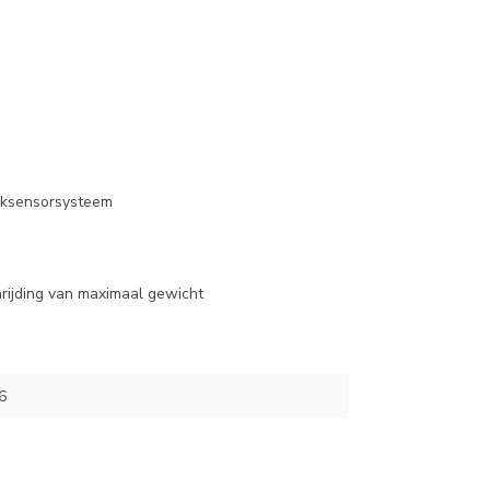
uksensorsysteem
chrijding van maximaal gewicht
6