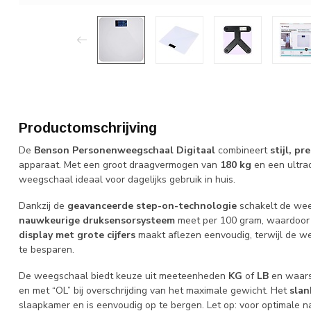
Productomschrijving
De
Benson Personenweegschaal Digitaal
combineert
stijl, pr
apparaat. Met een groot draagvermogen van
180 kg
en een ultra
weegschaal ideaal voor dagelijks gebruik in huis.
Dankzij de
geavanceerde step-on-technologie
schakelt de wee
nauwkeurige druksensorsysteem
meet per 100 gram, waardoor u
display met grote cijfers
maakt aflezen eenvoudig, terwijl de we
te besparen.
De weegschaal biedt keuze uit meeteenheden
KG
of
LB
en waarsc
en met “OL” bij overschrijding van het maximale gewicht. Het
sla
slaapkamer en is eenvoudig op te bergen. Let op: voor optimale n