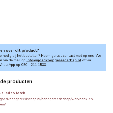
gen over dit product?
lp nodig bij het bestellen? Neem gerust contact met op ons. We
ar via de mail op
info@goedkoopgereedschap.nl
of via
WhatsApp op 050 - 211 1500.
rde producten
Failed to fetch
.goedkoopgereedschap.nl/handgereedschap/werkbank-en-
lem/