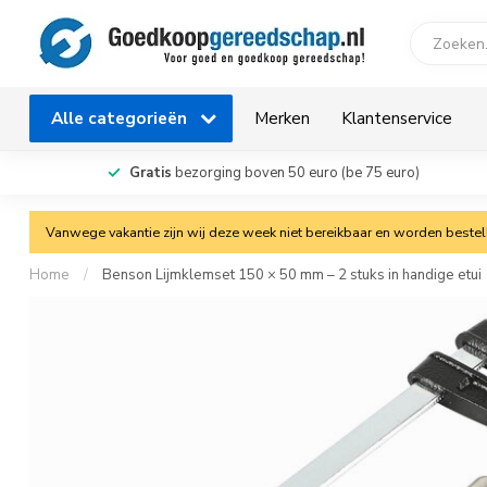
Alle categorieën
Merken
Klantenservice
Gratis
bezorging boven 50 euro (be 75 euro)
Vanwege vakantie zijn wij deze week niet bereikbaar en worden bestelli
Home
/
Benson Lijmklemset 150 × 50 mm – 2 stuks in handige etui