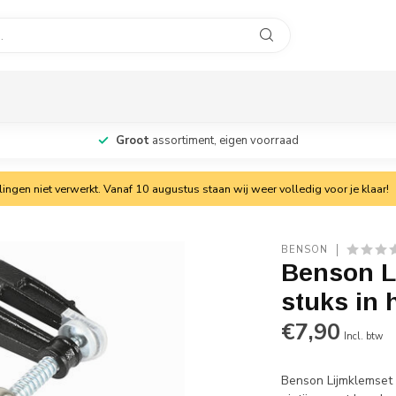
Groot
assortiment, eigen voorraad
ngen niet verwerkt. Vanaf 10 augustus staan wij weer volledig voor je klaar!
BENSON
Benson L
stuks in 
€7,90
Incl. btw
Benson Lijmklemset