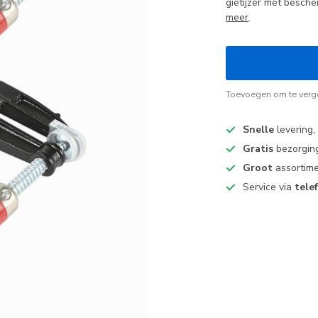
gietijzer met besch
meer
.
Toevoegen om te verge
Snelle
levering,
Gratis
bezorging
Groot
assortime
Service via
tele