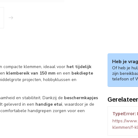
Heb je vra
en compacte klemmen, ideaal voor
het tijdelijk
Of heb je hu
een
klembereik van 150 mm
en een
bekdiepte
zijn bereikba
telefoon of 
iddelgrote projecten, hobbyklussen en
mheid en stabiliteit. Dankzij de
beschermkapjes
Gerelatee
t geleverd in een
handige etui
, waardoor je de
 comfortabele handgrepen zorgen voor een
TypeError: 
https://www
klemmen/f-k