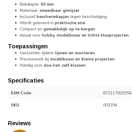
Bekdiepte:
50 mm
Materiaal:
smeedbaar gietijzer
Inclusief
beschermkapjes
tegen beschadiging
Wordt geleverd in
praktische etui
Compact en
gemakkelijk op te bergen
Ideaal voor
hobby, modelbouw en lichte klusprojecten
Toepassingen
Vastzetten tijdens
lijmen en monteren
Precisiewerk bij
modelbouw en kleine projecten
Handig voor
doe-het-zelf klussen
Specificaties
EAN Code
872117820256
SKU
003294
Reviews