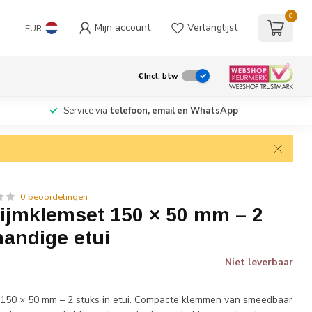
0
Mijn account
Verlanglijst
EUR
€
Incl. btw
Service via
telefoon, email en WhatsApp
0 beoordelingen
ijmklemset 150 × 50 mm – 2
handige etui
Niet leverbaar
 150 × 50 mm – 2 stuks in etui. Compacte klemmen van smeedbaar