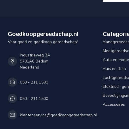
Goedkoopgereedschap.nl
Categori
Voor goed en goedkoop gereedschap!
Handgereeds
Meetgereeds
Industrieweg 3A
Auto en moto
9781AC Bedum
Nederland
Huis en Tuin
Luchtgereeds
050 - 211 1500
Elektrisch ge
Bevestigingsm
050 - 211 1500
Accessoires
klantenservice@goedkoopgereedschap.nl