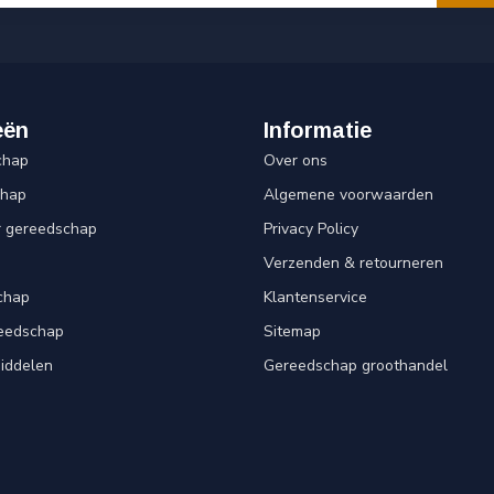
eën
Informatie
chap
Over ons
chap
Algemene voorwaarden
r gereedschap
Privacy Policy
Verzenden & retourneren
chap
Klantenservice
reedschap
Sitemap
iddelen
Gereedschap groothandel