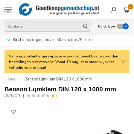
0
MENU
€
Incl. btw
Gratis
bezorging boven 50 euro (be 75 euro)
Vanwege vakantie zijn wij deze week niet bereikbaar en worden
bestellingen niet verwerkt. Vanaf 10 augustus staan wij weer
volledig voor je klaar!
Home
/
Benson Lijmklem DIN 120 x 1000 mm
Benson Lijmklem DIN 120 x 1000 mm
(0)
BENSON