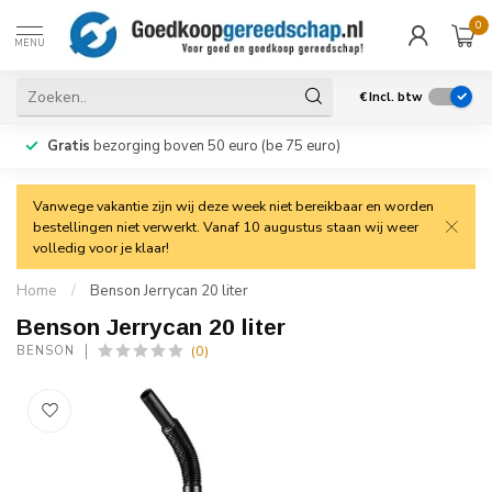
0
MENU
€
Incl. btw
Gratis
bezorging boven 50 euro (be 75 euro)
Vanwege vakantie zijn wij deze week niet bereikbaar en worden
bestellingen niet verwerkt. Vanaf 10 augustus staan wij weer
volledig voor je klaar!
Home
/
Benson Jerrycan 20 liter
Benson Jerrycan 20 liter
(0)
BENSON