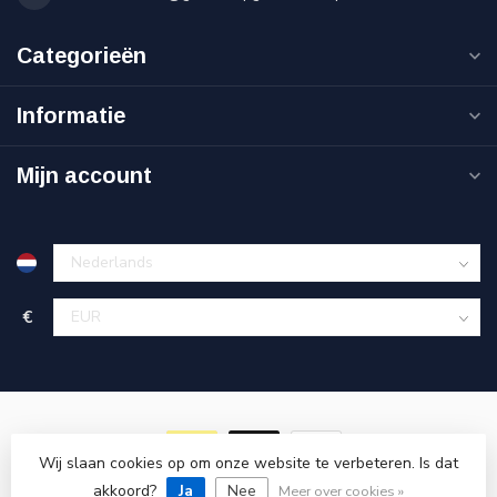
Categorieën
Informatie
Mijn account
€
Wij slaan cookies op om onze website te verbeteren. Is dat
akkoord?
© Copyright 2026 Goedkoopgereedschap.nl
Ja
Nee
Meer over cookies »