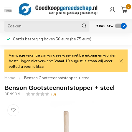
0
MENU
€
Incl. btw
Gratis
bezorging boven 50 euro (be 75 euro)
Vanwege vakantie zijn wij deze week niet bereikbaar en worden
bestellingen niet verwerkt. Vanaf 10 augustus staan wij weer
volledig voor je klaar!
Home
/
Benson Gootsteenontstopper + steel
Benson Gootsteenontstopper + steel
(0)
BENSON