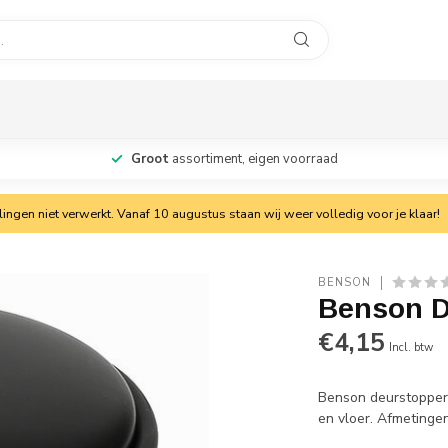
Groot
assortiment, eigen voorraad
ngen niet verwerkt. Vanaf 10 augustus staan wij weer volledig voor je klaar!
BENSON
Benson D
€4,15
Incl. btw
Benson deurstopper
en vloer. Afmetingen