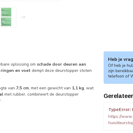
Heb je vra
wbare oplossing om
schade door deuren aan
Of heb je hu
 ringen en voet
dempt deze deurstopper stoten
zijn bereikba
telefoon of 
.
ogte van
7,5 cm
, met een gewicht van
1,1 kg
, wat
al
met rubber, combineert de deurstopper
Gerelatee
.
TypeError: 
https://www.
huis/deursto