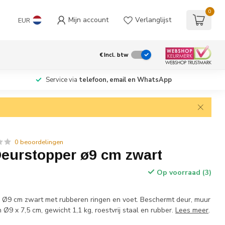
0
Mijn account
Verlanglijst
EUR
€
Incl. btw
Service via
telefoon, email en WhatsApp
0 beoordelingen
eurstopper ø9 cm zwart
Op voorraad (3)
 Ø9 cm zwart met rubberen ringen en voet. Beschermt deur, muur
 Ø9 x 7,5 cm, gewicht 1,1 kg, roestvrij staal en rubber.
Lees meer
.