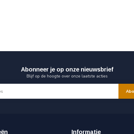
Abonneer je op onze nieuwsbrief
Blijf op de hoogte over onze laatste acties
Abo
eën
Informatie