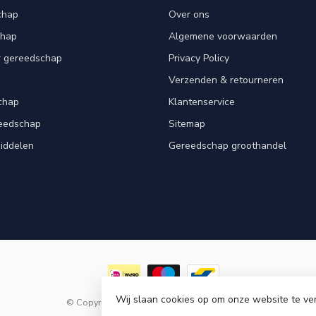
chap
Over ons
chap
Algemene voorwaarden
r gereedschap
Privacy Policy
Verzenden & retourneren
chap
Klantenservice
reedschap
Sitemap
iddelen
Gereedschap groothandel
Wij slaan cookies op om onze website te ve
© Copyright 2026 Goedkoopgereedschap.nl