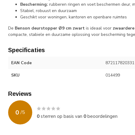
Bescherming:
rubberen ringen en voet beschermen deur, m
Stabiel, robuust en duurzaam
Geschikt voor woningen, kantoren en openbare ruimtes
De
Benson deurstopper Ø9 cm zwart
is ideaal voor
zwaardere 
compacte, stabiele en duurzame oplossing voor bescherming tege
Specificaties
EAN Code
872117820331
SKU
014499
Reviews
0
/
5
0
sterren op basis van
0
beoordelingen