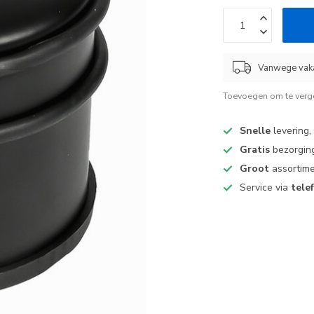
Vanwege vaka
Toevoegen om te verge
Snelle
levering,
Gratis
bezorging
Groot
assortime
Service via
tele