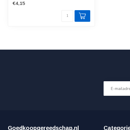
€4,15
Goedkoopgereedschap.nl
Categori