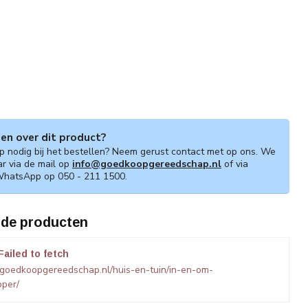
gen over dit product?
lp nodig bij het bestellen? Neem gerust contact met op ons. We
ar via de mail op
info@goedkoopgereedschap.nl
of via
WhatsApp op 050 - 211 1500.
rde producten
Failed to fetch
goedkoopgereedschap.nl/huis-en-tuin/in-en-om-
pper/