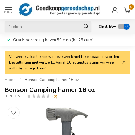
0
MENU
€
Incl. btw
Gratis
bezorging boven 50 euro (be 75 euro)
Vanwege vakantie zijn wij deze week niet bereikbaar en worden
bestellingen niet verwerkt. Vanaf 10 augustus staan wij weer
volledig voor je klaar!
Home
/
Benson Camping hamer 16 oz
Benson Camping hamer 16 oz
(0)
BENSON