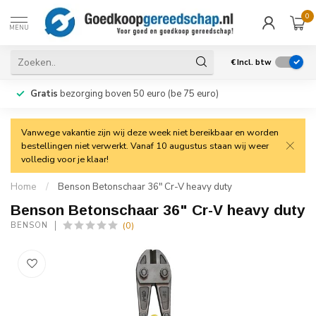
0
MENU
€
Incl. btw
Gratis
bezorging boven 50 euro (be 75 euro)
Vanwege vakantie zijn wij deze week niet bereikbaar en worden
bestellingen niet verwerkt. Vanaf 10 augustus staan wij weer
volledig voor je klaar!
Home
/
Benson Betonschaar 36" Cr-V heavy duty
Benson Betonschaar 36" Cr-V heavy duty
(0)
BENSON