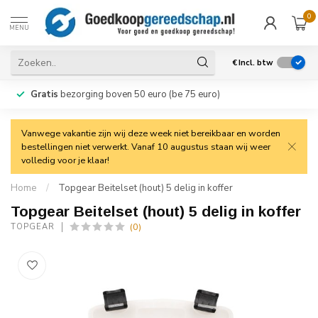
0
MENU
€
Incl. btw
Gratis
bezorging boven 50 euro (be 75 euro)
Vanwege vakantie zijn wij deze week niet bereikbaar en worden
bestellingen niet verwerkt. Vanaf 10 augustus staan wij weer
volledig voor je klaar!
Home
/
Topgear Beitelset (hout) 5 delig in koffer
Topgear Beitelset (hout) 5 delig in koffer
(0)
TOPGEAR