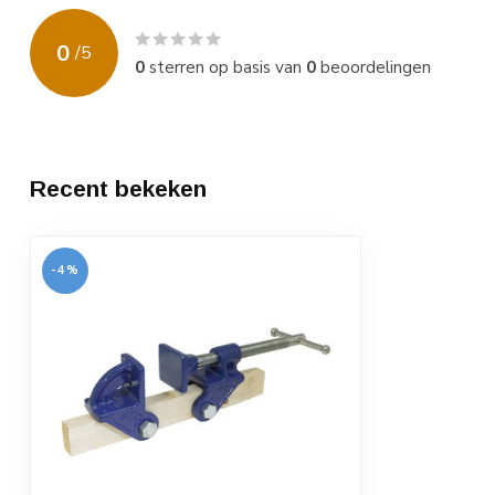
0
/
5
0
sterren op basis van
0
beoordelingen
Recent bekeken
-4%