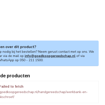
gen over dit product?
lp nodig bij het bestellen? Neem gerust contact met op ons. We
ar via de mail op
info@goedkoopgereedschap.nl
of via
WhatsApp op 050 - 211 1500.
rde producten
Failed to fetch
.goedkoopgereedschap.nl/handgereedschap/werkbank-en-
kschroef/