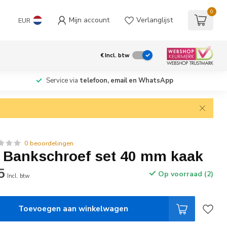
0
Mijn account
Verlanglijst
EUR
€
Incl. btw
Service via
telefoon, email en WhatsApp
0 beoordelingen
e Bankschroef set 40 mm kaak
5
Op voorraad (2)
Incl. btw
Toevoegen aan winkelwagen