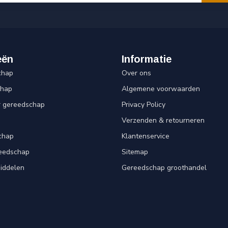
eën
Informatie
chap
Over ons
chap
Algemene voorwaarden
r gereedschap
Privacy Policy
Verzenden & retourneren
chap
Klantenservice
reedschap
Sitemap
iddelen
Gereedschap groothandel