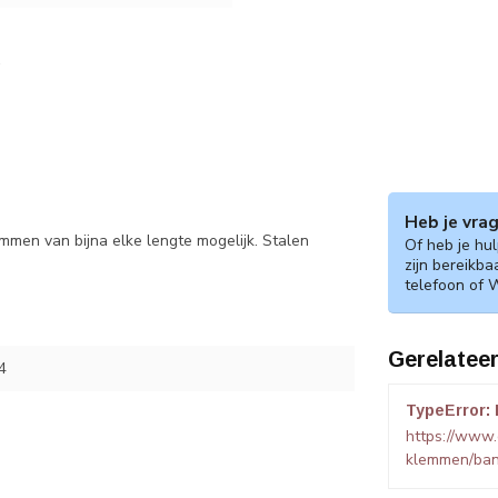
Heb je vra
mmen van bijna elke lengte mogelijk. Stalen
Of heb je hu
zijn bereikba
telefoon of 
Gerelatee
4
TypeError: 
https://www
klemmen/ban