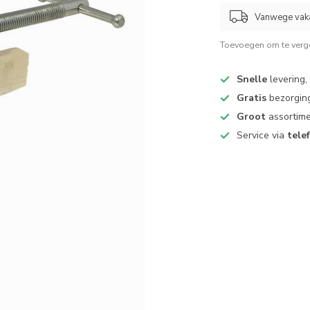
Vanwege vaka
Toevoegen om te verge
Snelle
levering,
Gratis
bezorging
Groot
assortime
Service via
tele