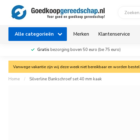
Alle categorieën
Merken
Klantenservice
Gratis
bezorging boven 50 euro (be 75 euro)
Vanwege vakantie zijn wij deze week niet bereikbaar en worden bestelli
Home
/
Silverline Bankschroef set 40 mm kaak