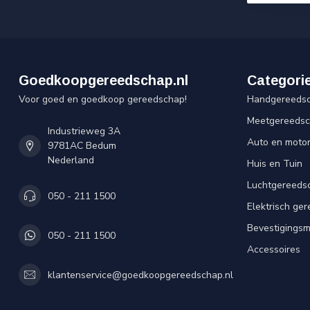
Goedkoopgereedschap.nl
Categori
Voor goed en goedkoop gereedschap!
Handgereeds
Meetgereeds
Industrieweg 3A
Auto en moto
9781AC Bedum
Nederland
Huis en Tuin
Luchtgereeds
050 - 211 1500
Elektrisch ge
Bevestigingsm
050 - 211 1500
Accessoires
klantenservice@goedkoopgereedschap.nl